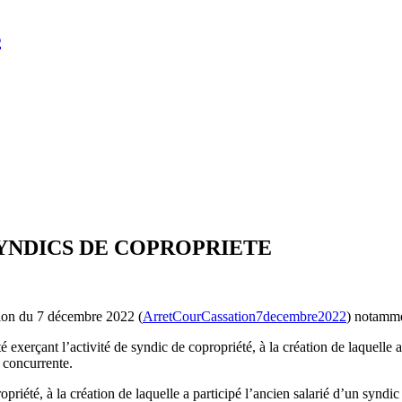
s
NDICS DE COPROPRIETE
tion du 7 décembre 2022 (
ArretCourCassation7decembre2022
) notamme
 exerçant l’activité de syndic de copropriété, à la création de laquelle a
é concurrente.
opriété, à la création de laquelle a participé l’ancien salarié d’un syndic