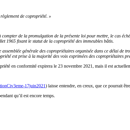
e règlement de copropriété. »
à compter de la promulgation de la présente loi pour mettre, le cas éch
illet 1965 fixant le statut de la copropriété des immeubles bâtis.
aque assemblée générale des copropriétaires organisée dans ce délai de t
riété est prise à la majorité des voix exprimées des copropriétaires pr
propriété en conformité expirera le 23 novembre 2021, mais il est actue
tionCiv3eme-17juin2021
) laisse entendre, en creux, que ce pourrait être
pendant qu’il est encore temps.